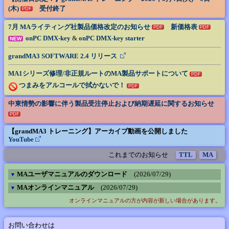
(木)
受付終了
PDF
7月 MAライティング社製品価格改定のお知らせ
新価格表
PDF
PDF
onPC DMX-key
&
onPC DMX-key starter
NEW
grandMA3 SOFTWARE 2.4 リリース
MA1シリーズ修理/非正規ルートのMA製品サポートについて
PDF
つまみをアルコールで拭かないで！
PDF
中東情勢の影響に伴う製品受注停止および納期遅延に関するお知らせ
PDF
【grandMA3 トレーニング】アーカイブ動画を公開しました
YouTube
これまでのお知らせ
TTL
MA
MAユーザマニュアルのダウンロード
(
2026/07/29
)
▼
MAオンラインマニュアル
(
2026/07/29
)
▼
オンラインマニュアルの方が内容が新しい場合があります。
お問い合わせは