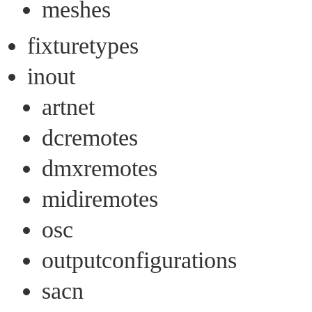
meshes
fixturetypes
inout
artnet
dcremotes
dmxremotes
midiremotes
osc
outputconfigurations
sacn