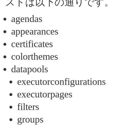
ストは以下の通りです。
agendas
appearances
certificates
colorthemes
datapools
executorconfigurations
executorpages
filters
groups