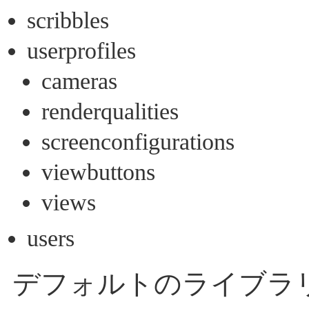
scribbles
userprofiles
cameras
renderqualities
screenconfigurations
viewbuttons
views
users
デフォルトのライブラ