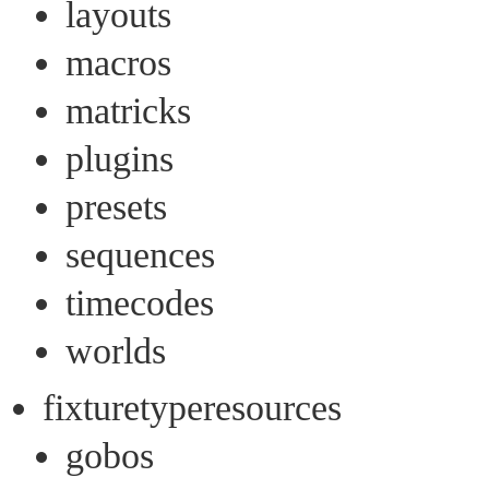
layouts
macros
matricks
plugins
presets
sequences
timecodes
worlds
fixturetyperesources
gobos