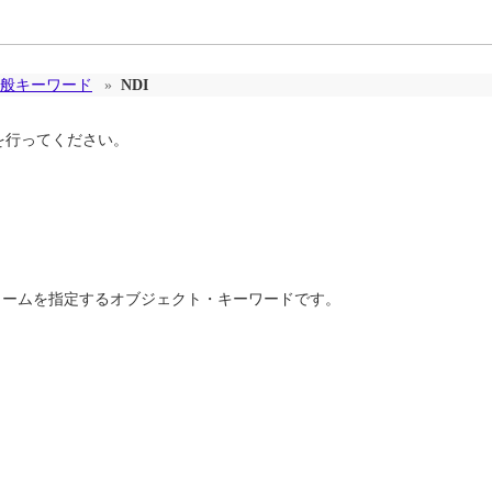
般キーワード
»
NDI
を行ってください。
Iストリームを指定するオブジェクト・キーワードです。