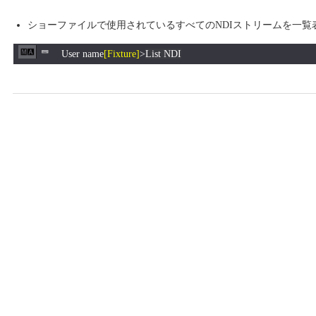
ショーファイルで使用されているすべてのNDIストリームを一覧
User name
[Fixture]
>
List NDI