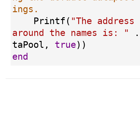
ings.
Printf
(
"The address 
around the names is: "
 .
taPool
, 
true
))
end