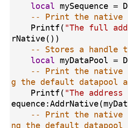
local
mySequence
 = 
D
-- Print the native 
Printf
(
"The full add
rNative
())
-- Stores a handle t
local
myDataPool
 = 
D
-- Print the native 
g the default datapool a
Printf
(
"The address 
equence
:
AddrNative
(
myDat
-- Print the native 
ng the default datapool 