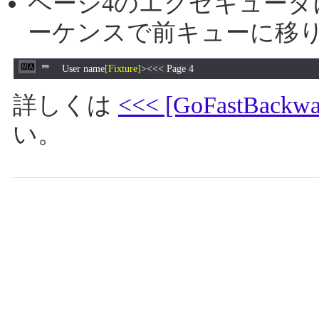
ページ4のエクゼキュー
ーケンスで前キューに移
User name
[Fixture]
>
<<< Page 4
詳しくは
<<< [GoFastBackwa
い。