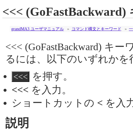
<<< (GoFastBackwar
grandMA3 ユーザマニュアル
»
コマンド構文とキーワード
»
一
<<< (GoFastBackwa
るには、以下のいずれかを
を押す。
<<<
<<<
を入力。
ショートカットの
<
を入
説明